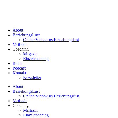
Zum
Inhalt
springen
About
BeziehungsLust
Online Videokurs Beziehungslust
Methode
Coaching
Magazin
Einzelcoaching
Buch
Podcast
Kontakt
Newsletter
About
BeziehungsLust
Online Videokurs Beziehungslust
Methode
Coaching
Magazin
Einzelcoaching