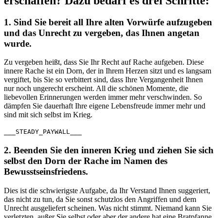
erschaffen? Dazu bedarf es drei Schritte:
1. Sind Sie bereit all Ihre alten Vorwürfe aufzugeben
und das Unrecht zu vergeben, das Ihnen angetan
wurde.
Zu vergeben heißt, dass Sie Ihr Recht auf Rache aufgeben. Diese
innere Rache ist ein Dorn, der in Ihrem Herzen sitzt und es langsam
vergiftet, bis Sie so verbittert sind, dass Ihre Vergangenheit Ihnen
nur noch ungerecht erscheint. All die schönen Momente, die
liebevollen Erinnerungen werden immer mehr verschwinden. So
dämpfen Sie dauerhaft Ihre eigene Lebensfreude immer mehr und
sind mit sich selbst im Krieg.
___STEADY_PAYWALL___
2. Beenden Sie den inneren Krieg und ziehen Sie sich
selbst den Dorn der Rache im Namen des
Bewusstseinsfriedens.
Dies ist die schwierigste Aufgabe, da Ihr Verstand Ihnen suggeriert,
das nicht zu tun, da Sie sonst schutzlos den Angriffen und dem
Unrecht ausgeliefert scheinen. Was nicht stimmt. Niemand kann Sie
verletzten, außer Sie selbst oder aber der andere hat eine Bratpfanne